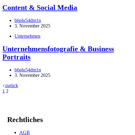
Content & Social Media
b6plu54dm1n
3. November 2025
Unternehmen
Unternehmensfotografie & Business
Portraits
b6plu54dm1n
3. November 2025
zurück
1
2
Rechtliches
AGB