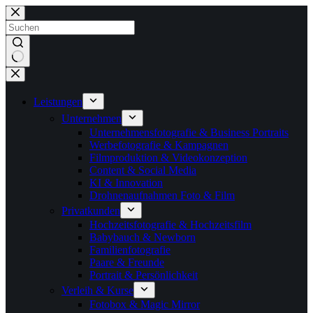
Zum
Inhalt
springen
Keine
Ergebnisse
Leistungen
Unternehmen
Unternehmensfotografie & Business Portraits
Werbefotografie & Kampagnen
Filmproduktion & Videokonzeption
Content & Social Media
KI & Innovation
Drohnenaufnahmen Foto & Film
Privatkunden
Hochzeitsfotografie & Hochzeitsfilm
Babybauch & Newborn
Familienfotografie
Paare & Freunde
Portrait & Persönlichkeit
Verleih & Kurse
Fotobox & Magic Mirror