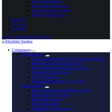
Studio Vermietung
Fotografie-Workshops
Social Media Workshop
Drohnen-Workshops
Portfolio
Über uns
Kontakt
GUTSCHEIN & BUCHUNG
Leistungen
Unternehmen
Unternehmensfotografie & Business Portraits
Werbefotografie & Kampagnen
Filmproduktion & Videokonzeption
Content & Social Media
KI & Innovation
Drohnenaufnahmen Foto & Film
Privatkunden
Hochzeitsfotografie & Hochzeitsfilm
Babybauch & Newborn
Familienfotografie
Paare & Freunde
Portrait & Persönlichkeit