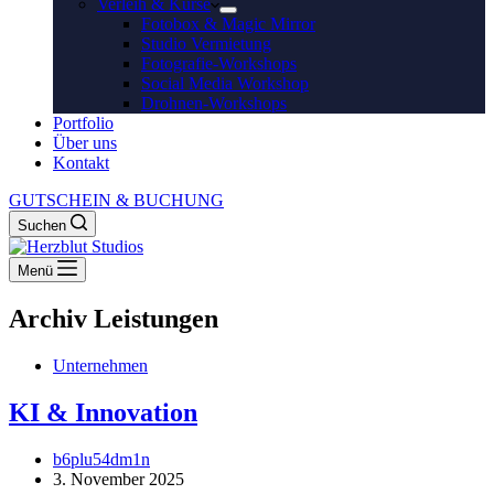
Verleih & Kurse
Fotobox & Magic Mirror
Studio Vermietung
Fotografie-Workshops
Social Media Workshop
Drohnen-Workshops
Portfolio
Über uns
Kontakt
GUTSCHEIN & BUCHUNG
Suchen
Menü
Archiv
Leistungen
Unternehmen
KI & Innovation
b6plu54dm1n
3. November 2025