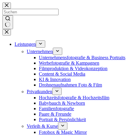
Zum
Inhalt
springen
Keine
Ergebnisse
Leistungen
Unternehmen
Unternehmensfotografie & Business Portraits
Werbefotografie & Kampagnen
Filmproduktion & Videokonzeption
Content & Social Media
KI & Innovation
Drohnenaufnahmen Foto & Film
Privatkunden
Hochzeitsfotografie & Hochzeitsfilm
Babybauch & Newborn
Familienfotografie
Paare & Freunde
Portrait & Persönlichkeit
Verleih & Kurse
Fotobox & Magic Mirror