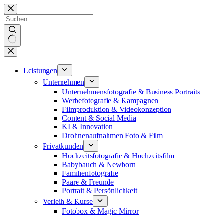
Zum
Inhalt
springen
Keine
Ergebnisse
Leistungen
Unternehmen
Unternehmensfotografie & Business Portraits
Werbefotografie & Kampagnen
Filmproduktion & Videokonzeption
Content & Social Media
KI & Innovation
Drohnenaufnahmen Foto & Film
Privatkunden
Hochzeitsfotografie & Hochzeitsfilm
Babybauch & Newborn
Familienfotografie
Paare & Freunde
Portrait & Persönlichkeit
Verleih & Kurse
Fotobox & Magic Mirror