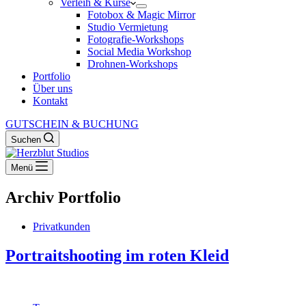
Verleih & Kurse
Fotobox & Magic Mirror
Studio Vermietung
Fotografie-Workshops
Social Media Workshop
Drohnen-Workshops
Portfolio
Über uns
Kontakt
GUTSCHEIN & BUCHUNG
Suchen
Menü
Archiv
Portfolio
Privatkunden
Portraitshooting im roten Kleid