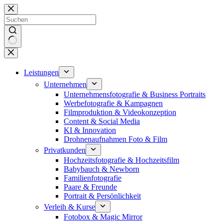
Zum
Inhalt
springen
Keine
Ergebnisse
Leistungen
Unternehmen
Unternehmensfotografie & Business Portraits
Werbefotografie & Kampagnen
Filmproduktion & Videokonzeption
Content & Social Media
KI & Innovation
Drohnenaufnahmen Foto & Film
Privatkunden
Hochzeitsfotografie & Hochzeitsfilm
Babybauch & Newborn
Familienfotografie
Paare & Freunde
Portrait & Persönlichkeit
Verleih & Kurse
Fotobox & Magic Mirror