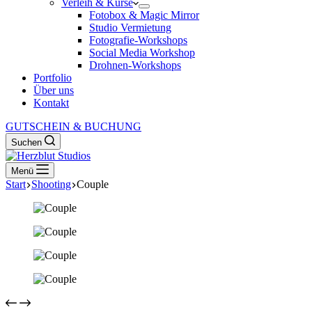
Verleih & Kurse
Fotobox & Magic Mirror
Studio Vermietung
Fotografie-Workshops
Social Media Workshop
Drohnen-Workshops
Portfolio
Über uns
Kontakt
GUTSCHEIN & BUCHUNG
Suchen
Menü
Start
Shooting
Couple