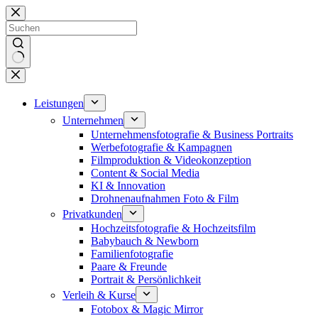
Zum
Inhalt
springen
Keine
Ergebnisse
Leistungen
Unternehmen
Unternehmensfotografie & Business Portraits
Werbefotografie & Kampagnen
Filmproduktion & Videokonzeption
Content & Social Media
KI & Innovation
Drohnenaufnahmen Foto & Film
Privatkunden
Hochzeitsfotografie & Hochzeitsfilm
Babybauch & Newborn
Familienfotografie
Paare & Freunde
Portrait & Persönlichkeit
Verleih & Kurse
Fotobox & Magic Mirror